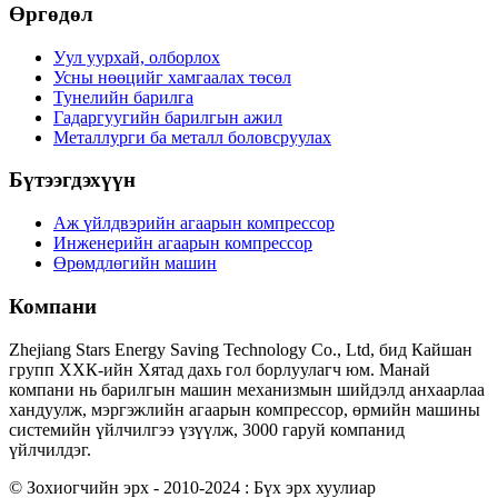
Өргөдөл
Уул уурхай, олборлох
Усны нөөцийг хамгаалах төсөл
Тунелийн барилга
Гадаргуугийн барилгын ажил
Металлурги ба металл боловсруулах
Бүтээгдэхүүн
Аж үйлдвэрийн агаарын компрессор
Инженерийн агаарын компрессор
Өрөмдлөгийн машин
Компани
Zhejiang Stars Energy Saving Technology Co., Ltd, бид Кайшан
групп ХХК-ийн Хятад дахь гол борлуулагч юм. Манай
компани нь барилгын машин механизмын шийдэлд анхаарлаа
хандуулж, мэргэжлийн агаарын компрессор, өрмийн машины
системийн үйлчилгээ үзүүлж, 3000 гаруй компанид
үйлчилдэг.
© Зохиогчийн эрх - 2010-2024 : Бүх эрх хуулиар