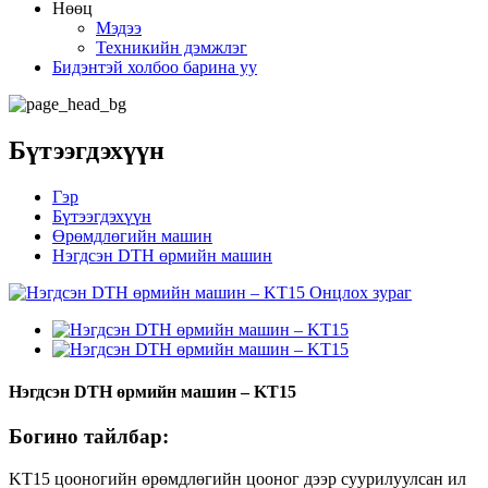
Нөөц
Мэдээ
Техникийн дэмжлэг
Бидэнтэй холбоо барина уу
Бүтээгдэхүүн
Гэр
Бүтээгдэхүүн
Өрөмдлөгийн машин
Нэгдсэн DTH өрмийн машин
Нэгдсэн DTH өрмийн машин – KT15
Богино тайлбар:
KT15 цооногийн өрөмдлөгийн цооног дээр суурилуулсан ил