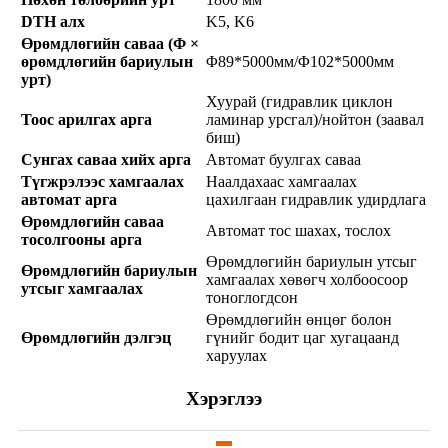
DTH алх
K5, K6
Өрөмдлөгийн саваа (Φ ×
өрөмдлөгийн бариулын
Φ89*5000мм/Φ102*5000мм
урт)
Хуурай (гидравлик циклон
Тоос арилгах арга
ламинар урсгал)/нойтон (заавал
биш)
Сунгах саваа хийх арга
Автомат буулгах саваа
Түгжрэлээс хамгаалах
Наалдахаас хамгаалах
автомат арга
цахилгаан гидравлик удирдлага
Өрөмдлөгийн саваа
Автомат тос шахах, тослох
тосолгооны арга
Өрөмдлөгийн бариулын утсыг
Өрөмдлөгийн бариулын
хамгаалах хөвөгч холбоосоор
утсыг хамгаалах
тоноглогдсон
Өрөмдлөгийн өнцөг болон
Өрөмдлөгийн дэлгэц
гүнийг бодит цаг хугацаанд
харуулах
Хэрэглээ