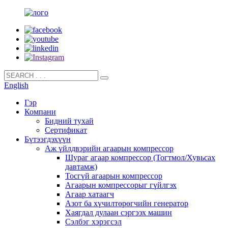
English
Гэр
Компани
Бидний тухай
Сертификат
Бүтээгдэхүүн
Аж үйлдвэрийн агаарын компрессор
Шураг агаар компрессор (Тогтмол/Хувьсах
давтамж)
Тосгүй агаарын компрессор
Агаарын компрессорыг гүйлгэх
Агаар хатаагч
Азот ба хүчилтөрөгчийн генератор
Хаягдал дулаан сэргээх машин
Сэлбэг хэрэгсэл