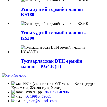
Усны худгийн өрмийн машин –
KS180
Усны худгийн өрмийн машин –
KS200
Тусгаарлагдсан DTH өрмийн
машин – KG430(H)
№79 Гутан тосгон, WT хотхон, Кечен дүүрэг,
Кужоу хот, Жэжян муж, Хятад
+86 19980469061
+86 19980469061
grace@sinosds.com