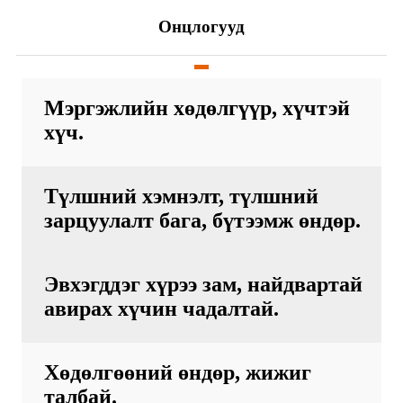
Онцлогууд
Мэргэжлийн хөдөлгүүр, хүчтэй
хүч.
Түлшний хэмнэлт, түлшний
зарцуулалт бага, бүтээмж өндөр.
Эвхэгддэг хүрээ зам, найдвартай
авирах хүчин чадалтай.
Хөдөлгөөний өндөр, жижиг
талбай.