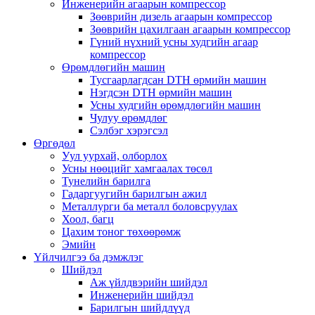
Инженерийн агаарын компрессор
Зөөврийн дизель агаарын компрессор
Зөөврийн цахилгаан агаарын компрессор
Гүний нүхний усны худгийн агаар
компрессор
Өрөмдлөгийн машин
Тусгаарлагдсан DTH өрмийн машин
Нэгдсэн DTH өрмийн машин
Усны худгийн өрөмдлөгийн машин
Чулуу өрөмдлөг
Сэлбэг хэрэгсэл
Өргөдөл
Уул уурхай, олборлох
Усны нөөцийг хамгаалах төсөл
Тунелийн барилга
Гадаргуугийн барилгын ажил
Металлурги ба металл боловсруулах
Хоол, багц
Цахим тоног төхөөрөмж
Эмийн
Үйлчилгээ ба дэмжлэг
Шийдэл
Аж үйлдвэрийн шийдэл
Инженерийн шийдэл
Барилгын шийдлүүд