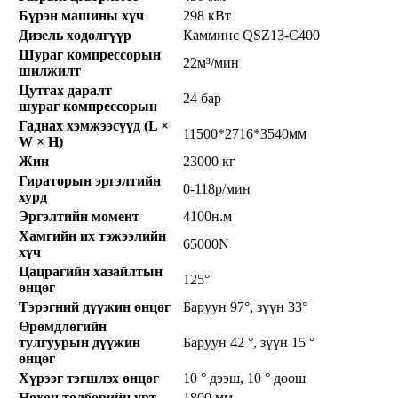
Бүрэн машины хүч
298 кВт
Дизель хөдөлгүүр
Камминс QSZ13-C400
Шураг компрессорын
22м³/мин
шилжилт
Цутгах даралт
24 бар
шураг компрессорын
Гаднах хэмжээсүүд (L ×
11500*2716*3540мм
W × H)
Жин
23000 кг
Гираторын эргэлтийн
0-118р/мин
хурд
Эргэлтийн момент
4100н.м
Хамгийн их тэжээлийн
65000N
хүч
Цацрагийн хазайлтын
125°
өнцөг
Тэрэгний дүүжин өнцөг
Баруун 97°, зүүн 33°
Өрөмдлөгийн
тулгуурын дүүжин
Баруун 42 °, зүүн 15 °
өнцөг
Хүрээг тэгшлэх өнцөг
10 ° дээш, 10 ° доош
Нөхөн төлбөрийн урт
1800 мм