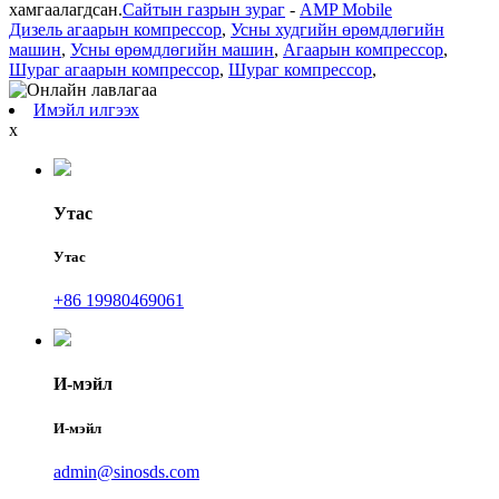
хамгаалагдсан.
Сайтын газрын зураг
-
AMP Mobile
Дизель агаарын компрессор
,
Усны худгийн өрөмдлөгийн
машин
,
Усны өрөмдлөгийн машин
,
Агаарын компрессор
,
Шураг агаарын компрессор
,
Шураг компрессор
,
Имэйл илгээх
x
Утас
Утас
+86 19980469061
И-мэйл
И-мэйл
admin@sinosds.com