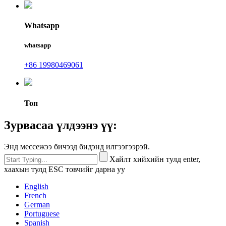
Whatsapp
whatsapp
+86 19980469061
Топ
Зурвасаа үлдээнэ үү:
Энд мессежээ бичээд бидэнд илгээгээрэй.
Хайлт хийхийн тулд enter,
хаахын тулд ESC товчийг дарна уу
English
French
German
Portuguese
Spanish