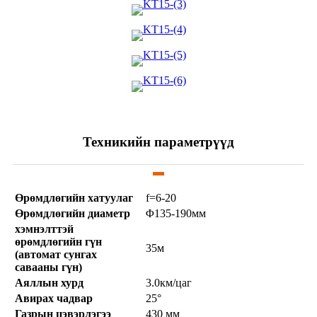
Техникийн параметрүүд
Өрөмдлөгийн хатуулаг
f=6-20
Өрөмдлөгийн диаметр
Φ135-190мм
хэмнэлттэй
өрөмдлөгийн гүн
35м
(автомат сунгах
савааны гүн)
Аяллын хурд
3.0км/цаг
Авирах чадвар
25°
Газрын цэвэрлэгээ
430 мм