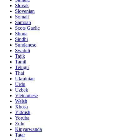
Slovak
Slovenian
Somali
Samoan
Scots Gaelic
Shona
Sindhi
Sundanese
Swahili
Tajik
Tamil
Telugu
Thai
Ukrainian
Urdu
Uzbek
Vietnamese
Welsh
Xhosa
Yiddish
Yoruba
Zulu
Kinyarwanda
Tatar