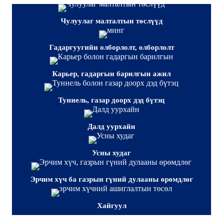
Чулуулаг малталтын төслүүд
Гадаргуугийн олборлолт, олборлолт
Карьер, гадаргын барилгын ажил
Туннель, газар доорх дэд бүтэц
Далд уурхайн
Усны худаг
Эрчим хүч ба газрын гүний дулааны өрөмдлөг
Хайгуул