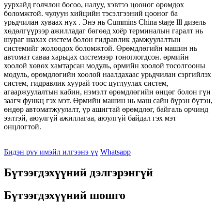
уурхайд голчлон босоо, налуу, хэвтээ цооног өрөмдөх
боломжтой. чулуун хийцийн тэсэлгээний цооног ба
урьдчилан хуваах нүх . Энэ нь Cummins China stage lll дизель
хөдөлгүүрээр ажилладаг бөгөөд хоёр терминалын гаралт нь
шураг шахах систем болон гидравлик дамжуулалтын
системийг жолоодох боломжтой. Өрөмдлөгийн машин нь
автомат саваа харьцах системээр тоноглогдсон. өрмийн
хоолой хөвөх хамтарсан модуль, өрмийн хоолой тосолгооны
модуль, өрөмдлөгийн хоолой наалдахаас урьдчилан сэргийлэх
систем, гидравлик хуурай тоос цуглуулах систем,
агааржуулалтын кабин, нэмэлт өрөмдлөгийн өнцөг болон гүн
заагч функц гэх мэт. Өрмийн машин нь маш сайн бүрэн бүтэн,
өндөр автоматжуулалт, үр ашигтай өрөмдлөг, байгаль орчинд
ээлтэй, аюулгүй ажиллагаа, аюулгүй байдал гэх мэт
онцлогтой.
Бидэн рүү имэйл илгээнэ үү
Whatsapp
Бүтээгдэхүүний дэлгэрэнгүй
Бүтээгдэхүүний шошго