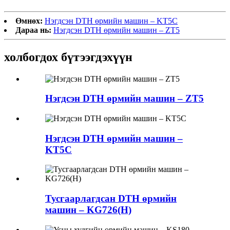
Өмнөх:
Нэгдсэн DTH өрмийн машин – KT5C
Дараа нь:
Нэгдсэн DTH өрмийн машин – ZT5
холбогдох бүтээгдэхүүн
Нэгдсэн DTH өрмийн машин – ZT5
Нэгдсэн DTH өрмийн машин –
KT5C
Тусгаарлагдсан DTH өрмийн
машин – KG726(H)